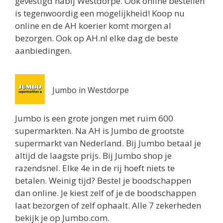
gevestigd nabij Westdorpe. Ook online bestellen
Routebeschrijving
is tegenwoordig een mogelijkheid! Koop nu
online en de AH koerier komt morgen al
Albert Heijn Terneuzen
bezorgen. Ook op AH.nl elke dag de beste
Bellamystraat 141
aanbiedingen.
Terneuzen 4536AJ
9.7 km
Routebeschrijving
Jumbo in Westdorpe
Jumbo is een grote jongen met ruim 600
supermarkten. Na AH is Jumbo de grootste
supermarkt van Nederland. Bij Jumbo betaal je
altijd de laagste prijs. Bij Jumbo shop je
razendsnel. Elke 4e in de rij hoeft niets te
betalen. Weinig tijd? Bestel je boodschappen
dan online. Je kiest zelf of je de boodschappen
laat bezorgen of zelf ophaalt. Alle 7 zekerheden
bekijk je op Jumbo.com.