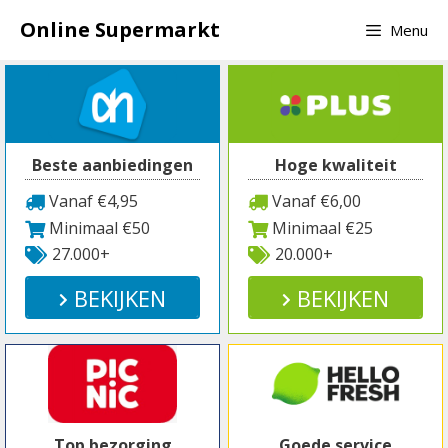
Spring
Online Supermarkt
Menu
naar
inhoud
Beste aanbiedingen
Hoge kwaliteit
Vanaf €4,95
Vanaf €6,00
Minimaal €50
Minimaal €25
27.000+
20.000+
BEKIJKEN
BEKIJKEN
Top bezorging
Goede service