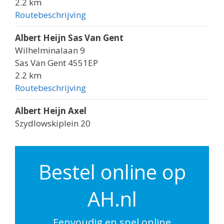
2.2 km
Routebeschrijving
Albert Heijn Sas Van Gent
Wilhelminalaan 9
Sas Van Gent 4551EP
2.2 km
Routebeschrijving
Albert Heijn Axel
Szydlowskiplein 20
Axel 4571EW
6.6 km
Routebeschrijving
Bestel online op
Aldi Axel
AH.nl
Tuinstraat 3
Axel 4571EX
6.6 km
Eenvoudig en snel online