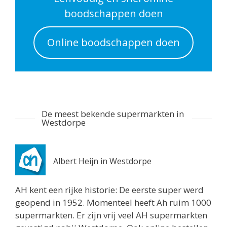
Routebeschrijving
boodschappen doen
Spar Philippine
Online boodschappen doen
Waterpoortstraat 4
Philippine 4553BG
7.2 km
Routebeschrijving
EMTE Hoek
De meest bekende supermarkten in
Langestraat 2
Westdorpe
Hoek 4542AE
9.1 km
Routebeschrijving
Albert Heijn in Westdorpe
Lidl Terneuzen
AH kent een rijke historie: De eerste super werd
Alvarezlaan 40
geopend in 1952. Momenteel heeft Ah ruim 1000
Terneuzen 4536BD
supermarkten. Er zijn vrij veel AH supermarkten
9.6 km