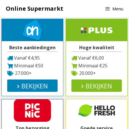
Spring
Online Supermarkt
Menu
naar
inhoud
Beste aanbiedingen
Hoge kwaliteit
Vanaf €4,95
Vanaf €6,00
Minimaal €50
Minimaal €25
27.000+
20.000+
BEKIJKEN
BEKIJKEN
Top bezorging
Goede service