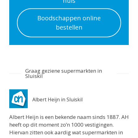
huis
Albert Heijn Utrecht
Boodschappen online
Nachtegaalstraat 55
bestellen
Utrecht 3581AD
0.7 km
Routebeschrijving
Albert Heijn Utrecht
Stationshal 8
Graag geziene supermarkten in
Utrecht 3511CE
Sluiskil
0.8 km
Routebeschrijving
Albert Heijn in Sluiskil
Albert Heijn Utrecht
Twijnstraat 8
Albert Heijn is een bekende naam sinds 1887. AH
Utrecht 3511ZK
heeft op dit moment zo’n 1000 vestigingen.
0.8 km
Hiervan zitten ook aardig wat supermarkten in
Routebeschrijving