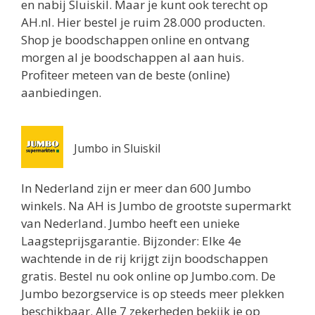
en nabij Sluiskil. Maar je kunt ook terecht op
Jumbo Utrecht
AH.nl. Hier bestel je ruim 28.000 producten.
Biltstraat 74
Shop je boodschappen online en ontvang
Utrecht 3572BG
morgen al je boodschappen al aan huis.
0.8 km
Profiteer meteen van de beste (online)
Routebeschrijving
aanbiedingen.
Albert Heijn Utrecht
Oudenoord 1
Jumbo in Sluiskil
Utrecht 3513EG
0.9 km
In Nederland zijn er meer dan 600 Jumbo
Routebeschrijving
winkels. Na AH is Jumbo de grootste supermarkt
van Nederland. Jumbo heeft een unieke
Albert Heijn Utrecht
Laagsteprijsgarantie. Bijzonder: Elke 4e
Burgemeester Reigerstraat 57
wachtende in de rij krijgt zijn boodschappen
Utrecht 3581KM
gratis. Bestel nu ook online op Jumbo.com. De
1 km
Jumbo bezorgservice is op steeds meer plekken
Routebeschrijving
beschikbaar. Alle 7 zekerheden bekijk je op