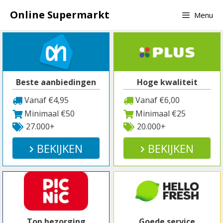
Spring
Online Supermarkt
Menu
naar
inhoud
Beste aanbiedingen
Hoge kwaliteit
Vanaf €4,95
Vanaf €6,00
Minimaal €50
Minimaal €25
27.000+
20.000+
BEKIJKEN
BEKIJKEN
Top bezorging
Goede service