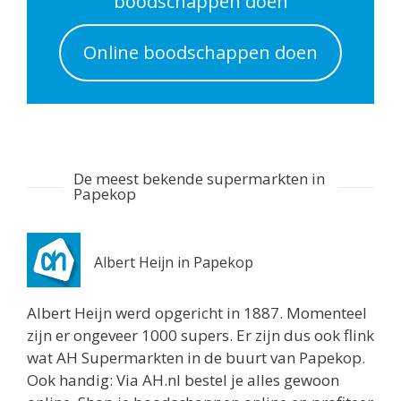
boodschappen doen
Albert Heijn Utrecht
Online boodschappen doen
Nachtegaalstraat 55
Utrecht 3581AD
0.7 km
Routebeschrijving
Albert Heijn Utrecht
De meest bekende supermarkten in
Stationshal 8
Papekop
Utrecht 3511CE
0.8 km
Routebeschrijving
Albert Heijn in Papekop
Albert Heijn Utrecht
Albert Heijn werd opgericht in 1887. Momenteel
Twijnstraat 8
zijn er ongeveer 1000 supers. Er zijn dus ook flink
Utrecht 3511ZK
wat AH Supermarkten in de buurt van Papekop.
0.8 km
Ook handig: Via AH.nl bestel je alles gewoon
Routebeschrijving