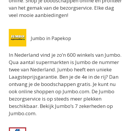
online. Shop je boodschappen online en profiteer
van het gemak van de bezorgservice. Elke dag
Jumbo Utrecht
veel mooie aanbiedingen!
Biltstraat 74
Utrecht 3572BG
0.8 km
Routebeschrijving
Jumbo in Papekop
Albert Heijn Utrecht
In Nederland vind je zo’n 600 winkels van Jumbo.
Oudenoord 1
Qua aantal supermarkten is Jumbo de nummer
Utrecht 3513EG
twee van Nederland. Jumbo heeft een unieke
0.9 km
Laagsteprijsgarantie. Ben je de 4e in de rij? Dan
Routebeschrijving
ontvang je de boodschappen gratis. Je kunt nu
ook online shoppen op Jumbo.com. De Jumbo
Albert Heijn Utrecht
bezorgservice is op steeds meer plekken
Burgemeester Reigerstraat 57
beschikbaar. Bekijk Jumbo’s 7 zekerheden op
Utrecht 3581KM
Jumbo.com.
1 km
Routebeschrijving