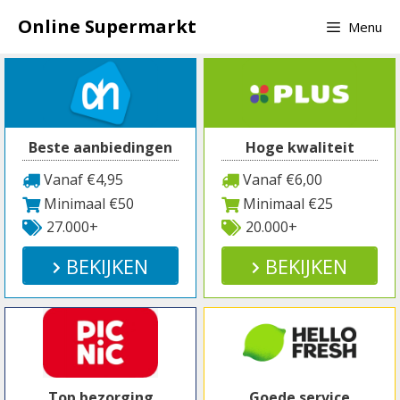
Spring
Online Supermarkt
Menu
naar
inhoud
Beste aanbiedingen
Hoge kwaliteit
Vanaf €4,95
Vanaf €6,00
Minimaal €50
Minimaal €25
27.000+
20.000+
BEKIJKEN
BEKIJKEN
Top bezorging
Goede service