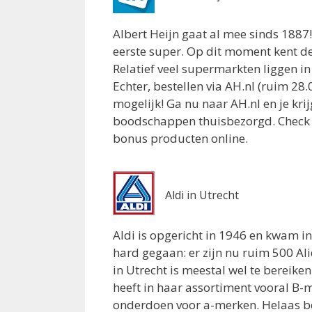
Boni Supermarkt Loosdrecht
Albert Heijn gaat al mee sinds 1887
Rading 146
eerste super. Op dit moment kent de 
Loosdrecht 1231KE
Relatief veel supermarkten liggen in
5.2 km
Echter, bestellen via AH.nl (ruim 28
Routebeschrijving
mogelijk! Ga nu naar AH.nl en je kri
Albert Heijn Maarssen
boodschappen thuisbezorgd. Check 
Bisonspoor 1078
bonus producten online.
Maarssen 3605KJ
5.2 km
Routebeschrijving
Aldi in Utrecht
Jumbo Loosdrecht
Aldi is opgericht in 1946 en kwam in
Nootweg 45
hard gegaan: er zijn nu ruim 500 Al
Loosdrecht 1231CR
in Utrecht is meestal wel te bereike
5.2 km
heeft in haar assortiment vooral B-
Routebeschrijving
onderdoen voor a-merken. Helaas bez