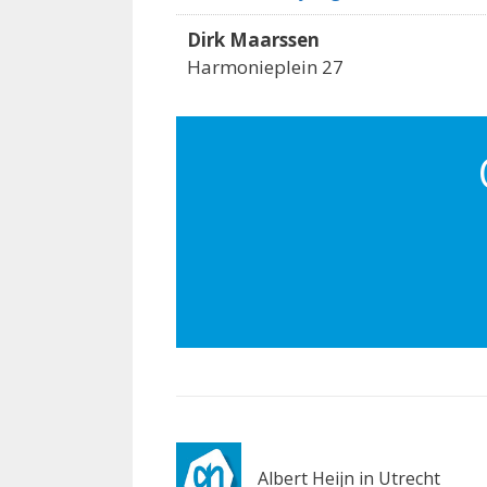
Dirk Maarssen
Harmonieplein 27
Maarssen 3603BM
4.5 km
Routebeschrijving
Jumbo Utrecht
Nebraskadreef 27
Utrecht 3565AE
4.9 km
Routebeschrijving
Jumbo Utrecht
Franciscusdreef 88
Utrecht 3565AD
5 km
Routebeschrijving
Albert Heijn in Utrecht