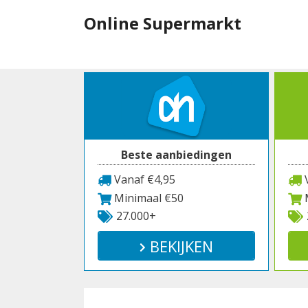
Spring
Online Supermarkt
naar
inhoud
Beste aanbiedingen
Vanaf €4,95
V
Minimaal €50
M
27.000+
BEKIJKEN