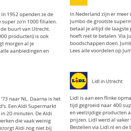
In Nederland zijn er meer
! In 1952 openden ze de
Jumbo de grootste superm
super zo’n 1000 filialen.
betaal je altijd de laagste 
 de buurt van Utrecht.
hoeft niet te betalen. Via
.000 producten) is ook
boodschappen doen. Jumbo 
jgt morgen al je
Lees alle voordelen op Ju
alle aanbiedingen en
Lidl in Utrecht
Lidl is aan een flinke opm
 ’73 naar NL. Daarna is het
tijd gegroeid naar 400 su
id’s. Een Aldi Supermarkt
en veelzijdige producten 
n in 20 minuten. De Aldi
prijzen. Lidl werd al vake
merken die vaak weinig
Bestellen via Lidl.nl en d
orgt Aldi nog niet bij