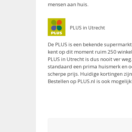
mensen aan huis.
Albert Heijn Breukelen
Markt 10
Breukelen 3621AB
5.3 km
PLUS in Utrecht
Routebeschrijving
De PLUS is een bekende supermarkt 
Lidl Maarssen
kent op dit moment ruim 250 winkels
Nijverheidsweg 2
PLUS in Utrecht is dus nooit ver weg
Maarssen 3606AJ
standaard een prima huismerk en o
5.4 km
scherpe prijs. Huidige kortingen zij
Routebeschrijving
Bestellen op PLUS.nl is ook mogelijk