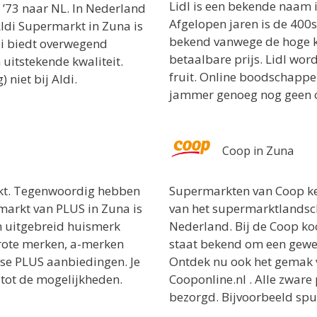
Lidl is een bekende naam 
 ’73 naar NL. In Nederland
Afgelopen jaren is de 400s
 Aldi Supermarkt in Zuna is
bekend vanwege de hoge kw
di biedt overwegend
betaalbare prijs. Lidl word
uitstekende kwaliteit.
fruit. Online boodschappen
niet bij Aldi.
jammer genoeg nog geen o
Coop in Zuna
rkt. Tegenwoordig hebben
Supermarkten van Coop ken
markt van PLUS in Zuna is
van het supermarktlandsch
n uitgebreid huismerk
Nederland. Bij de Coop ko
rote merken, a-merken
staat bekend om een gewel
tse PLUS aanbiedingen. Je
Ontdek nu ook het gemak 
tot de mogelijkheden.
Cooponline.nl . Alle zwar
bezorgd. Bijvoorbeeld spul