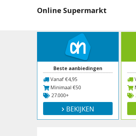
Spring
Online Supermarkt
naar
inhoud
Beste aanbiedingen
Vanaf €4,95
V
Minimaal €50
M
27.000+
BEKIJKEN