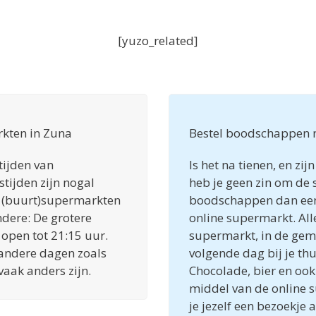
[yuzo_related]
kten in Zuna
Bestel boodschappen 
tijden van
Is het na tienen, en zi
tijden zijn nogal
heb je geen zin om de 
e (buurt)supermarkten
boodschappen dan eenv
ndere: De grotere
online supermarkt. Al
open tot 21:15 uur.
supermarkt, in de ge
andere dagen zoals
volgende dag bij je thu
vaak anders zijn.
Chocolade, bier en oo
middel van de online 
je jezelf een bezoekje