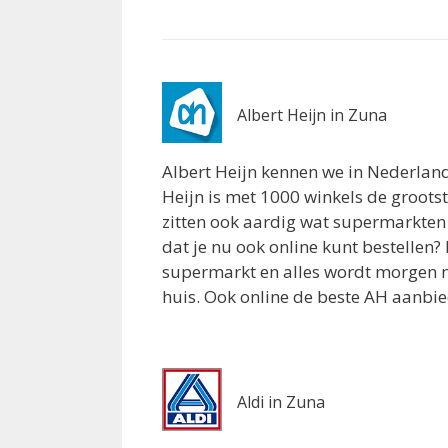
Rijssen 7462GN
2.9 km
Routebeschrijving
EMTE Rijssen
Albert Heijn in Zuna
Hendrik Jan van Opstallstraat 18
Rijssen 7462DM
Albert Heijn kennen we in Nederland
3.1 km
Heijn is met 1000 winkels de groots
Routebeschrijving
zitten ook aardig wat supermarkten 
dat je nu ook online kunt bestellen?
Aldi Rijssen
supermarkt en alles wordt morgen n
Arend Baanstraat 20
huis. Ook online de beste AH aanbi
Rijssen 7461DV
3.1 km
Routebeschrijving
Aldi Nijverdal
Aldi in Zuna
Bachlaan 30