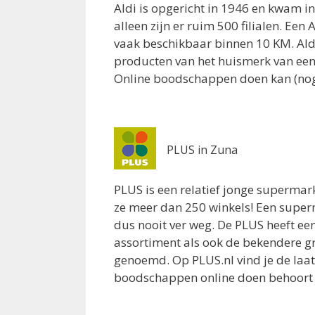
Nijverdal 7442JG
Aldi is opgericht in 1946 en kwam in
3.1 km
alleen zijn er ruim 500 filialen. Een
Routebeschrijving
vaak beschikbaar binnen 10 KM. Al
producten van het huismerk van een 
EMTE Nijverdal
Online boodschappen doen kan (nog) 
Portlandweg 9
Nijverdal 7442VB
3.7 km
Routebeschrijving
PLUS in Zuna
Aldi Nijverdal
PLUS is een relatief jonge superma
Grotestraat 90
ze meer dan 250 winkels! Een super
Nijverdal 7443BL
dus nooit ver weg. De PLUS heeft ee
4.8 km
assortiment als ook de bekendere g
Routebeschrijving
genoemd. Op PLUS.nl vind je de laa
boodschappen online doen behoort 