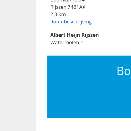
Rijssen 7461AX
2.3 km
Routebeschrijving
Albert Heijn Rijssen
Watermolen 2
Rijssen 7461AZ
2.4 km
Routebeschrijving
Bo
Dirk Rijssen
Hogepad 1
Rijssen 7462TB
2.7 km
Routebeschrijving
Plus Rijssen
Beatrixplein 10