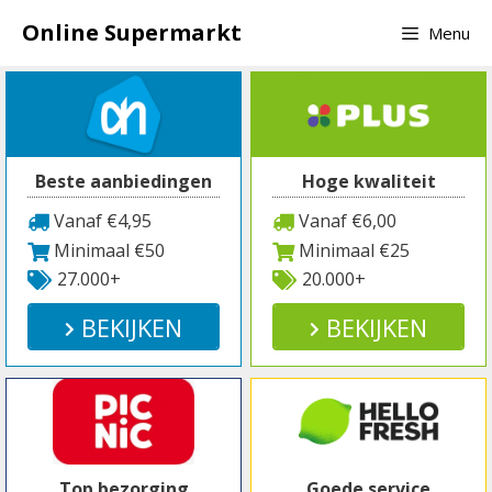
Spring
Online Supermarkt
Menu
naar
inhoud
Beste aanbiedingen
Hoge kwaliteit
Vanaf €4,95
Vanaf €6,00
Minimaal €50
Minimaal €25
27.000+
20.000+
BEKIJKEN
BEKIJKEN
Top bezorging
Goede service