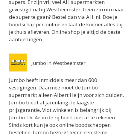
supers. Er zijn vrij veel AH supermarkten
Routebeschrijving
gevestigd nabij Westbeemster. Geen zin om naar
Jumbo Utrecht
de super te gaan? Bestel dan via AH. nl. Doe je
Biltstraat 74
boodschappen online en laat de koerier alles bij
Utrecht 3572BG
je thuis afleveren. Online shop je altijd de beste
0.8 km
aanbiedingen.
Routebeschrijving
Albert Heijn Utrecht
Jumbo in Westbeemster
Oudenoord 1
Utrecht 3513EG
Jumbo heeft inmiddels meer dan 600
0.9 km
vestigingen. Daarmee moet de Jumbo
Routebeschrijving
supermarkt alleen Albert Heijn voor zich dulden.
Jumbo biedt al jarenlang de laagste
Albert Heijn Utrecht
prijsgarantie. Vlot winkelen is belangrijk bij
Burgemeester Reigerstraat 57
Jumbo: De 4e in de rij hoeft niet af te rekenen.
Utrecht 3581KM
Sinds kort kun je ook online boodschappen
1 km
bestellen. Jumbo bezorgt tegen een kleine
Routebeschrijving