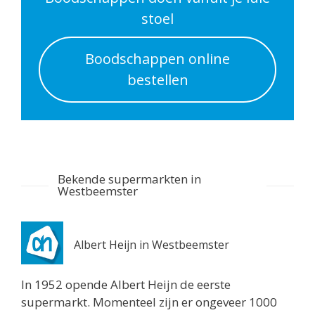
Routebeschrijving
stoel
Albert Heijn Utrecht
Boodschappen online
Nachtegaalstraat 55
bestellen
Utrecht 3581AD
0.7 km
Routebeschrijving
Albert Heijn Utrecht
Stationshal 8
Bekende supermarkten in
Utrecht 3511CE
Westbeemster
0.8 km
Routebeschrijving
Albert Heijn in Westbeemster
Albert Heijn Utrecht
Twijnstraat 8
In 1952 opende Albert Heijn de eerste
Utrecht 3511ZK
supermarkt. Momenteel zijn er ongeveer 1000
0.8 km