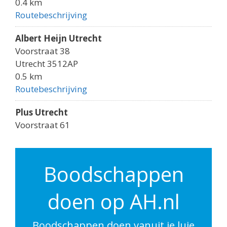
0.4 km
Routebeschrijving
Albert Heijn Utrecht
Voorstraat 38
Utrecht 3512AP
0.5 km
Routebeschrijving
Plus Utrecht
Voorstraat 61
Utrecht 3512AK
0.5 km
Routebeschrijving
Boodschappen
Albert Heijn Utrecht
doen op AH.nl
Godebaldkwartier 149
Utrecht 3511DP
0.6 km
Boodschappen doen vanuit je luie