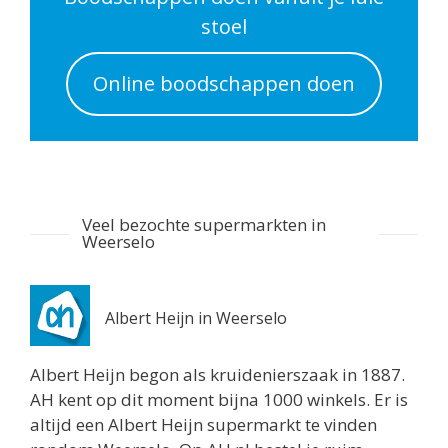
Routebeschrijving
stoel
Albert Heijn Utrecht
Online boodschappen doen
Nachtegaalstraat 55
Utrecht 3581AD
0.7 km
Routebeschrijving
Albert Heijn Utrecht
Veel bezochte supermarkten in
Stationshal 8
Weerselo
Utrecht 3511CE
0.8 km
Routebeschrijving
Albert Heijn in Weerselo
Albert Heijn Utrecht
Albert Heijn begon als kruidenierszaak in 1887.
Twijnstraat 8
AH kent op dit moment bijna 1000 winkels. Er is
Utrecht 3511ZK
altijd een Albert Heijn supermarkt te vinden
0.8 km