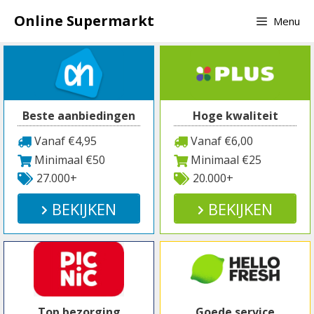
Spring
Online Supermarkt
Menu
naar
inhoud
Beste aanbiedingen
Hoge kwaliteit
Vanaf €4,95
Vanaf €6,00
Minimaal €50
Minimaal €25
27.000+
20.000+
BEKIJKEN
BEKIJKEN
Top bezorging
Goede service