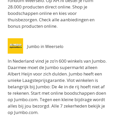
rondom Weerselo. Op AH.nl bestel je ruim
Routebeschrijving
28.000 producten direct online. Shop je
boodschappen online en kies voor
Jumbo Utrecht
thuisbezorgen. Check alle aanbiedingen en
Biltstraat 74
bonus producten online.
Utrecht 3572BG
0.8 km
Routebeschrijving
Jumbo in Weerselo
Albert Heijn Utrecht
Oudenoord 1
In Nederland vind je zo’n 600 winkels van Jumbo.
Utrecht 3513EG
Daarmee moet de Jumbo supermarkt alleen
0.9 km
Albert Heijn voor zich dulden. Jumbo heeft een
Routebeschrijving
unieke Laagsteprijsgarantie. Vlot winkelen is
belangrijk bij Jumbo: De 4e in de rij hoeft niet af
Albert Heijn Utrecht
te rekenen. Start met online boodschappen doen
Burgemeester Reigerstraat 57
op Jumbo.com. Tegen een kleine bijdrage wordt
Utrecht 3581KM
alles bij jou bezorgd. Alle 7 zekerheden bekijk je
1 km
op Jumbo.com.
Routebeschrijving