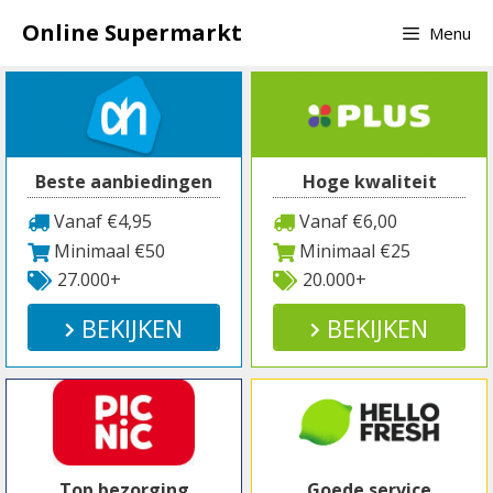
Spring
Online Supermarkt
Menu
naar
inhoud
Beste aanbiedingen
Hoge kwaliteit
Vanaf €4,95
Vanaf €6,00
Minimaal €50
Minimaal €25
27.000+
20.000+
BEKIJKEN
BEKIJKEN
Top bezorging
Goede service