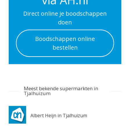
Utrecht 3511DP
0.6 km
Direct online je boodschappen
Routebeschrijving
doen
Albert Heijn Utrecht
Boodschappen online
Nachtegaalstraat 55
bestellen
Utrecht 3581AD
0.7 km
Routebeschrijving
Albert Heijn Utrecht
Stationshal 8
Meest bekende supermarkten in
Utrecht 3511CE
Tjalhuizum
0.8 km
Routebeschrijving
Albert Heijn in Tjalhuizum
Albert Heijn Utrecht
Twijnstraat 8