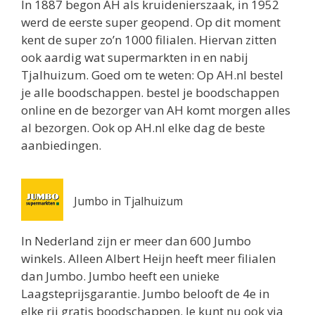
In 1887 begon AH als kruidenierszaak, in 1952
Utrecht 3511ZK
werd de eerste super geopend. Op dit moment
0.8 km
kent de super zo’n 1000 filialen. Hiervan zitten
Routebeschrijving
ook aardig wat supermarkten in en nabij
Jumbo Utrecht
Tjalhuizum. Goed om te weten: Op AH.nl bestel
Biltstraat 74
je alle boodschappen. bestel je boodschappen
Utrecht 3572BG
online en de bezorger van AH komt morgen alles
0.8 km
al bezorgen. Ook op AH.nl elke dag de beste
Routebeschrijving
aanbiedingen.
Albert Heijn Utrecht
Oudenoord 1
Jumbo in Tjalhuizum
Utrecht 3513EG
0.9 km
In Nederland zijn er meer dan 600 Jumbo
Routebeschrijving
winkels. Alleen Albert Heijn heeft meer filialen
dan Jumbo. Jumbo heeft een unieke
Albert Heijn Utrecht
Laagsteprijsgarantie. Jumbo belooft de 4e in
Burgemeester Reigerstraat 57
elke rij gratis boodschappen. Je kunt nu ook via
Utrecht 3581KM