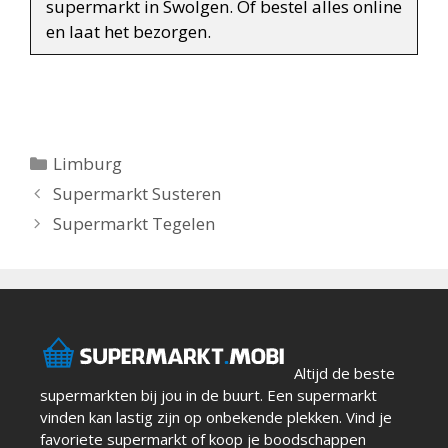
supermarkt in Swolgen. Of bestel alles online
en laat het bezorgen.
Categorieën
Limburg
Berichtnavigatie
Supermarkt Susteren
Supermarkt Tegelen
Altijd de beste
supermarkten bij jou in de buurt. Een supermarkt
vinden kan lastig zijn op onbekende plekken. Vind je
favoriete supermarkt of koop je boodschappen