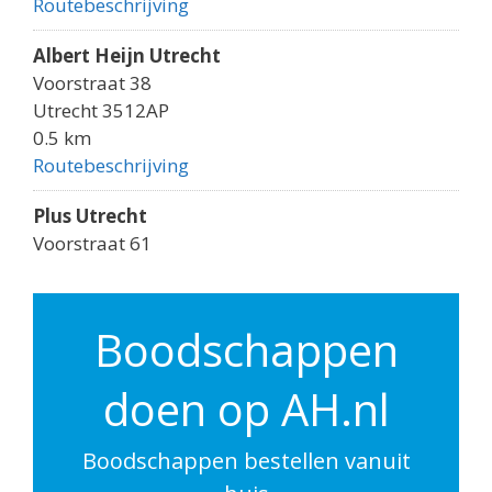
Routebeschrijving
Albert Heijn Utrecht
Voorstraat 38
Utrecht 3512AP
0.5 km
Routebeschrijving
Plus Utrecht
Voorstraat 61
Utrecht 3512AK
0.5 km
Routebeschrijving
Boodschappen
Albert Heijn Utrecht
doen op AH.nl
Godebaldkwartier 149
Utrecht 3511DP
0.6 km
Boodschappen bestellen vanuit
Routebeschrijving