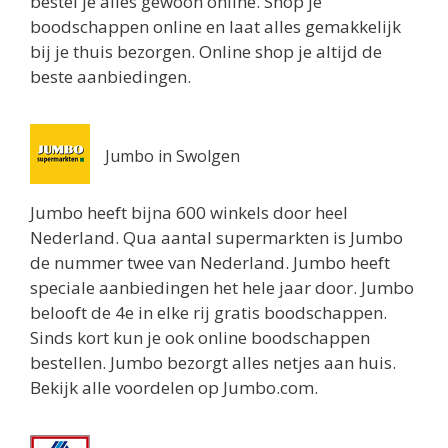
bestel je alles gewoon online. Shop je
boodschappen online en laat alles gemakkelijk
Jumbo Utrecht
bij je thuis bezorgen. Online shop je altijd de
Biltstraat 74
beste aanbiedingen.
Utrecht 3572BG
0.8 km
Routebeschrijving
Jumbo in Swolgen
Albert Heijn Utrecht
Oudenoord 1
Jumbo heeft bijna 600 winkels door heel
Utrecht 3513EG
Nederland. Qua aantal supermarkten is Jumbo
0.9 km
de nummer twee van Nederland. Jumbo heeft
Routebeschrijving
speciale aanbiedingen het hele jaar door. Jumbo
belooft de 4e in elke rij gratis boodschappen.
Albert Heijn Utrecht
Sinds kort kun je ook online boodschappen
Burgemeester Reigerstraat 57
bestellen. Jumbo bezorgt alles netjes aan huis.
Utrecht 3581KM
Bekijk alle voordelen op Jumbo.com.
1 km
Routebeschrijving