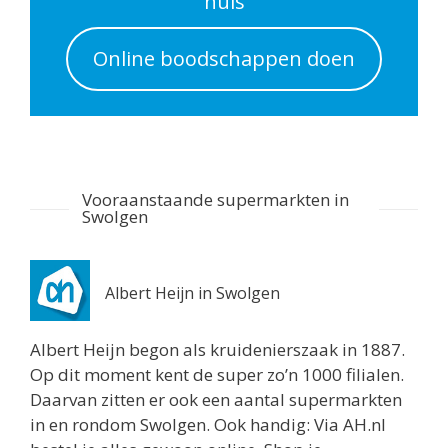
huis
Albert Heijn Utrecht
Online boodschappen doen
Nachtegaalstraat 55
Utrecht 3581AD
0.7 km
Routebeschrijving
Albert Heijn Utrecht
Vooraanstaande supermarkten in
Stationshal 8
Swolgen
Utrecht 3511CE
0.8 km
Routebeschrijving
Albert Heijn in Swolgen
Albert Heijn Utrecht
Albert Heijn begon als kruidenierszaak in 1887.
Twijnstraat 8
Op dit moment kent de super zo’n 1000 filialen.
Utrecht 3511ZK
Daarvan zitten er ook een aantal supermarkten
0.8 km
in en rondom Swolgen. Ook handig: Via AH.nl
Routebeschrijving