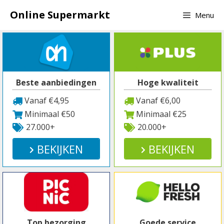
Spring
Online Supermarkt
Menu
naar
inhoud
Beste aanbiedingen
Hoge kwaliteit
Vanaf €4,95
Vanaf €6,00
Minimaal €50
Minimaal €25
27.000+
20.000+
BEKIJKEN
BEKIJKEN
Top bezorging
Goede service