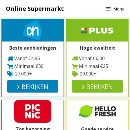
Spring
Online Supermarkt
Menu
naar
inhoud
Beste aanbiedingen
Hoge kwaliteit
Vanaf €4,95
Vanaf €6,00
Minimaal €50
Minimaal €25
27.000+
20.000+
BEKIJKEN
BEKIJKEN
Top bezorging
Goede service