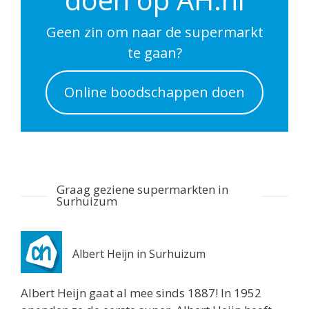
Utrecht 3511DP
0.6 km
Geen zin om naar de supermarkt
Routebeschrijving
te gaan?
Albert Heijn Utrecht
Online boodschappen doen
Nachtegaalstraat 55
Utrecht 3581AD
0.7 km
Routebeschrijving
Albert Heijn Utrecht
Graag geziene supermarkten in
Stationshal 8
Surhuizum
Utrecht 3511CE
0.8 km
Routebeschrijving
Albert Heijn in Surhuizum
Albert Heijn Utrecht
Albert Heijn gaat al mee sinds 1887! In 1952
Twijnstraat 8