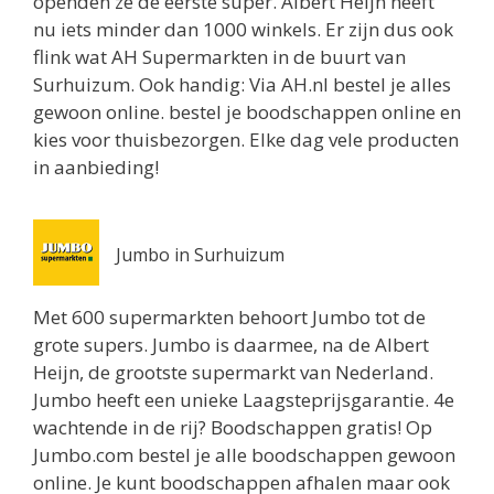
openden ze de eerste super. Albert Heijn heeft
Utrecht 3511ZK
nu iets minder dan 1000 winkels. Er zijn dus ook
0.8 km
flink wat AH Supermarkten in de buurt van
Routebeschrijving
Surhuizum. Ook handig: Via AH.nl bestel je alles
gewoon online. bestel je boodschappen online en
Jumbo Utrecht
kies voor thuisbezorgen. Elke dag vele producten
Biltstraat 74
in aanbieding!
Utrecht 3572BG
0.8 km
Routebeschrijving
Jumbo in Surhuizum
Albert Heijn Utrecht
Oudenoord 1
Met 600 supermarkten behoort Jumbo tot de
Utrecht 3513EG
grote supers. Jumbo is daarmee, na de Albert
0.9 km
Heijn, de grootste supermarkt van Nederland.
Routebeschrijving
Jumbo heeft een unieke Laagsteprijsgarantie. 4e
wachtende in de rij? Boodschappen gratis! Op
Albert Heijn Utrecht
Jumbo.com bestel je alle boodschappen gewoon
Burgemeester Reigerstraat 57
online. Je kunt boodschappen afhalen maar ook
Utrecht 3581KM