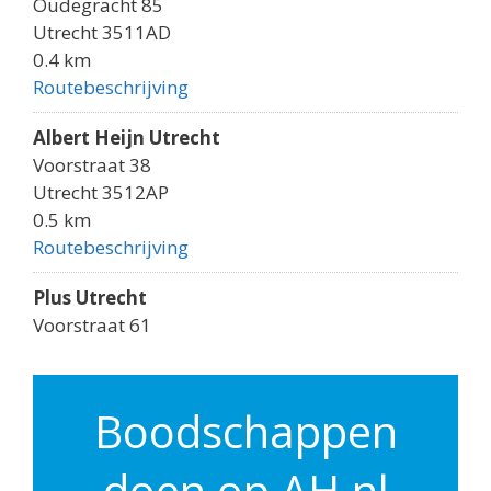
Oudegracht 85
Utrecht 3511AD
0.4 km
Routebeschrijving
Albert Heijn Utrecht
Voorstraat 38
Utrecht 3512AP
0.5 km
Routebeschrijving
Plus Utrecht
Voorstraat 61
Utrecht 3512AK
0.5 km
Routebeschrijving
Boodschappen
Albert Heijn Utrecht
doen op AH.nl
Godebaldkwartier 149