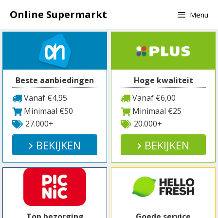
Spring
Online Supermarkt
Menu
naar
inhoud
Beste aanbiedingen
Hoge kwaliteit
Vanaf €4,95
Vanaf €6,00
Minimaal €50
Minimaal €25
27.000+
20.000+
BEKIJKEN
BEKIJKEN
Top bezorging
Goede service