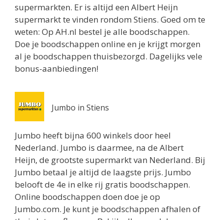
0.8 km
supermarkten. Er is altijd een Albert Heijn
Routebeschrijving
supermarkt te vinden rondom Stiens. Goed om te
weten: Op AH.nl bestel je alle boodschappen.
Jumbo Utrecht
Doe je boodschappen online en je krijgt morgen
Biltstraat 74
al je boodschappen thuisbezorgd. Dagelijks vele
Utrecht 3572BG
bonus-aanbiedingen!
0.8 km
Routebeschrijving
Jumbo in Stiens
Albert Heijn Utrecht
Oudenoord 1
Jumbo heeft bijna 600 winkels door heel
Utrecht 3513EG
Nederland. Jumbo is daarmee, na de Albert
0.9 km
Heijn, de grootste supermarkt van Nederland. Bij
Routebeschrijving
Jumbo betaal je altijd de laagste prijs. Jumbo
Albert Heijn Utrecht
belooft de 4e in elke rij gratis boodschappen.
Burgemeester Reigerstraat 57
Online boodschappen doen doe je op
Utrecht 3581KM
Jumbo.com. Je kunt je boodschappen afhalen of
1 km