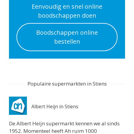
0.6 km
Eenvoudig en snel online
Routebeschrijving
boodschappen doen
Albert Heijn Utrecht
Boodschappen online
Nachtegaalstraat 55
bestellen
Utrecht 3581AD
0.7 km
Routebeschrijving
Albert Heijn Utrecht
Stationshal 8
Populaire supermarkten in Stiens
Utrecht 3511CE
0.8 km
Routebeschrijving
Albert Heijn in Stiens
Albert Heijn Utrecht
Twijnstraat 8
De Albert Heijn supermarkt kennen we al sinds
Utrecht 3511ZK
1952. Momenteel heeft Ah ruim 1000