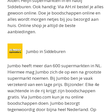
Albert Heijn supermarkten in en nabij
Routebeschrijving
Siddeburen. Ook handig: Via AH.nl bestel je alles
gewoon online. Doe je boodschappen online en
Jumbo Utrecht
alles wordt morgen netjes bij jou bezorgd aan
Biltstraat 74
huis. Online shop je altijd de beste
Utrecht 3572BG
aanbiedingen.
0.8 km
Routebeschrijving
Albert Heijn Utrecht
Jumbo in Siddeburen
Oudenoord 1
Utrecht 3513EG
Jumbo heeft meer dan 600 supermarkten in NL.
0.9 km
Hiermee mag Jumbo zich de op een na grootste
Routebeschrijving
supermarkt noemen. Bij Jumbo ben je vaak
verzekerd van een lage prijs. Bijzonder: Elke 4e
Albert Heijn Utrecht
wachtende in de rij krijgt zijn boodschappen
Burgemeester Reigerstraat 57
gratis. Via Jumbo.com kun je nu online
Utrecht 3581KM
boodschappen doen. Jumbo bezorgt
1 km
tegenwoordig door bijna heel Nederland. Op
Routebeschrijving