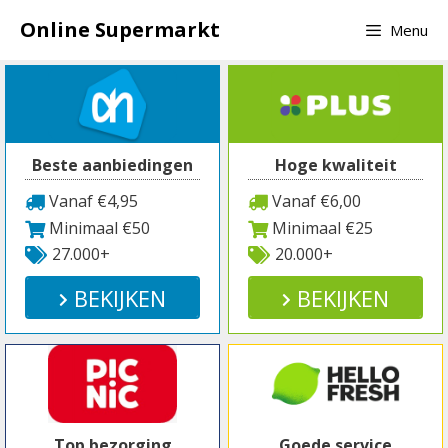
Spring
Online Supermarkt
Menu
naar
inhoud
Beste aanbiedingen
Hoge kwaliteit
Vanaf €4,95
Vanaf €6,00
Minimaal €50
Minimaal €25
27.000+
20.000+
BEKIJKEN
BEKIJKEN
Top bezorging
Goede service