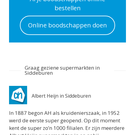
Routebeschrijving
bestellen
Albert Heijn Utrecht
Online boodschappen doen
Nachtegaalstraat 55
Utrecht 3581AD
0.7 km
Routebeschrijving
Albert Heijn Utrecht
Graag geziene supermarkten in
Stationshal 8
Siddeburen
Utrecht 3511CE
0.8 km
Routebeschrijving
Albert Heijn in Siddeburen
Albert Heijn Utrecht
In 1887 begon AH als kruidenierszaak, in 1952
Twijnstraat 8
werd de eerste super geopend. Op dit moment
Utrecht 3511ZK
kent de super zo’n 1000 filialen. Er zijn meerdere
0.8 km