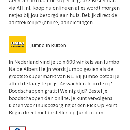
Geen zin om naar de super te gaan? Bestel dan
Routebeschrijving
via AH. nl. Koop nu online en alles wordt morgen
Albert Heijn Emmeloord
netjes bij jou bezorgd aan huis. Bekijk direct de
Haarlemmermeer 2
aantrekkelijke (online) aanbiedingen.
Emmeloord 8302NP
9.7 km
Routebeschrijving
Jumbo in Rutten
In Nederland vind je zo’n 600 winkels van Jumbo.
Na de Albert Heijn wordt Jumbo gezien als de
grootste supermarkt van NL. Bij Jumbo betaal je
altijd de laagste prijs. 4e wachtende in de rij?
Boodschappen gratis! Weinig tijd? Bestel je
boodschappen dan online. Je kunt vervolgens
kiezen voor thuisbezorging of een Pick Up Point.
Begin direct met bestellen op Jumbo.com.