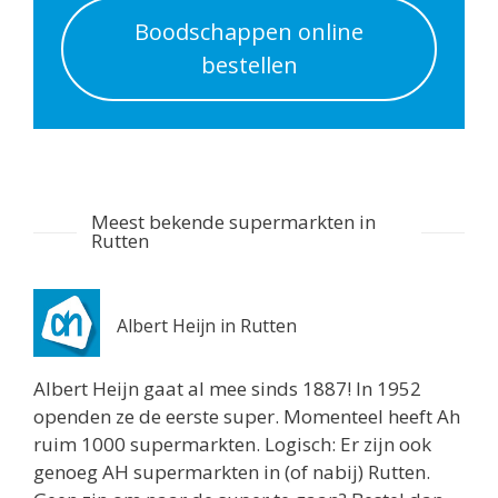
Boodschappen online
Spar Lemmer
bestellen
Lijnbaan 2
Lemmer 8531JR
4.6 km
Routebeschrijving
Spar Creil
Meest bekende supermarkten in
Graaf Florislaan 34
Rutten
Creil 8312AX
5.3 km
Routebeschrijving
Albert Heijn in Rutten
Poiesz Lemmer
Albert Heijn gaat al mee sinds 1887! In 1952
Verlaet 2
openden ze de eerste super. Momenteel heeft Ah
Lemmer 8532BN
ruim 1000 supermarkten. Logisch: Er zijn ook
Netherlands
genoeg AH supermarkten in (of nabij) Rutten.
5.5 km