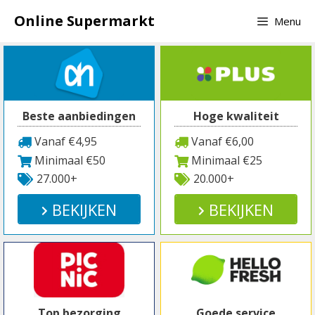
Spring
Online Supermarkt
Menu
naar
inhoud
Beste aanbiedingen
Hoge kwaliteit
Vanaf €4,95
Vanaf €6,00
Minimaal €50
Minimaal €25
27.000+
20.000+
BEKIJKEN
BEKIJKEN
Top bezorging
Goede service