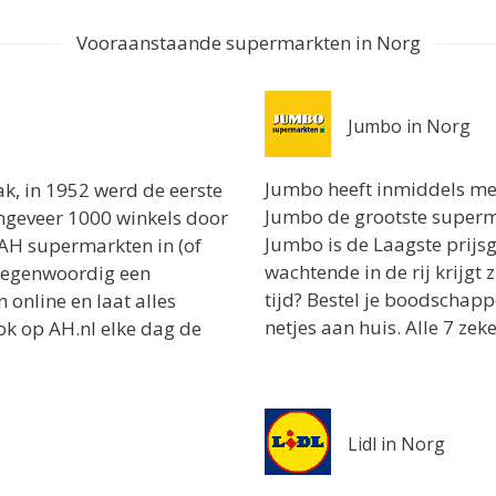
Vooraanstaande supermarkten in Norg
Jumbo in Norg
Jumbo heeft inmiddels mee
k, in 1952 werd de eerste
Jumbo de grootste superm
ongeveer 1000 winkels door
Jumbo is de Laagste prijsg
 AH supermarkten in (of
wachtende in de rij krijgt
s tegenwoordig een
tijd? Bestel je boodschapp
online en laat alles
netjes aan huis. Alle 7 ze
ok op AH.nl elke dag de
Lidl in Norg