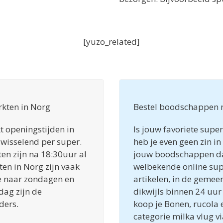
[yuzo_related]
kten in Norg
Bestel boodschappen 
t openingstijden in
Is jouw favoriete supe
 wisselend per super.
heb je even geen zin 
n zijn na 18:30uur al
jouw boodschappen da
en in Norg zijn vaak
welbekende online sup
we naar zondagen en
artikelen, in de geme
dag zijn de
dikwijls binnen 24 uur 
ders.
koop je Bonen, rucola 
categorie milka vlug v