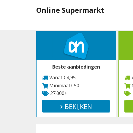
Spring
Online Supermarkt
naar
inhoud
Beste aanbiedingen
Vanaf €4,95
V
Minimaal €50
M
27.000+
BEKIJKEN