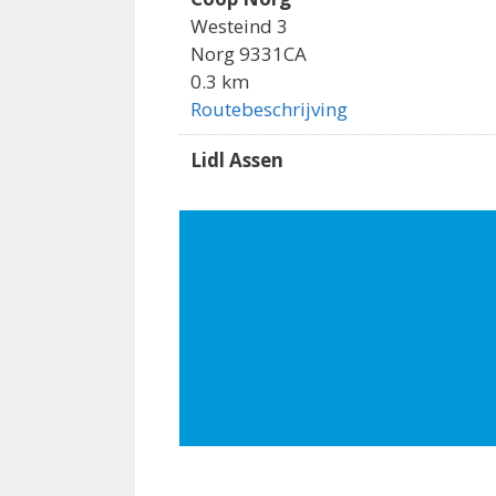
Westeind 3
Norg 9331CA
0.3 km
Routebeschrijving
Lidl Assen
Stedepark 16
Assen 9408HM
7.3 km
Routebeschrijving
EMTE Vries
Oude Asserstraat 2
Vries 9481BL
7.7 km
Routebeschrijving
Aldi Vries