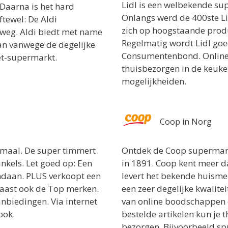
Lidl is een welbekende su
Daarna is het hard
Onlangs werd de 400ste Li
ftewel: De Aldi
zich op hoogstaande produ
 weg. Aldi biedt met name
Regelmatig wordt Lidl goe
an vanwege de degelijke
Consumentenbond. Online
net-supermarkt.
thuisbezorgen in de keuke
mogelijkheiden.
Coop in Norg
maal. De super timmert
Ontdek de Coop supermark
nkels. Let goed op: Een
in 1891. Coop kent meer d
andaan. PLUS verkoopt een
levert het bekende huism
naast ook de Top merken.
een zeer degelijke kwalitei
anbiedingen. Via internet
van online boodschappen d
ook.
bestelde artikelen kun je t
bezorgen. Bijvoorbeeld spu