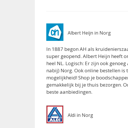
Asserstraat 9
Vries 9481BM
7.8 km
Routebeschrijving
Albert Heijn in Norg
Albert Heijn Assen
Rondgang 20
In 1887 begon AH als kruidenierszaa
Assen 9408MH
super geopend. Albert Heijn heeft 
8.2 km
heel NL. Logisch: Er zijn ook genoeg
Routebeschrijving
nabij) Norg. Ook online bestellen i
mogelijkheid! Shop je boodschappen 
Albert Heijn Roden
gemakkelijk bij je thuis bezorgen. O
Julianaplein 13
beste aanbiedingen.
Roden 9301LA
8.2 km
Routebeschrijving
Aldi in Norg
Lidl Roden