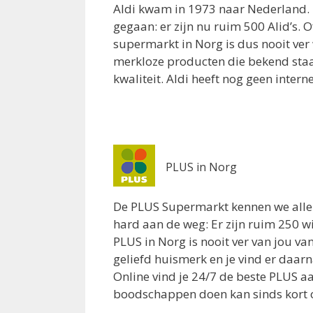
Westerbaan 7
Aldi kwam in 1973 naar Nederland. 
Roden 9301AX
gegaan: er zijn nu ruim 500 Alid’s. O
8.2 km
supermarkt in Norg is dus nooit ver
Routebeschrijving
merkloze producten die bekend sta
kwaliteit. Aldi heeft nog geen inter
Jumbo Roden
Heerestraat 92
Roden 9301AH
8.3 km
Routebeschrijving
PLUS in Norg
Poiesz Assen
De PLUS Supermarkt kennen we alle
Maasstraat 78
hard aan de weg: Er zijn ruim 250 wi
Assen 9406RC
PLUS in Norg is nooit ver van jou v
Netherlands
geliefd huismerk en je vind er daar
8.4 km
Online vind je 24/7 de beste PLUS a
Routebeschrijving
boodschappen doen kan sinds kort 