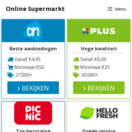
Spring
Online Supermarkt
Menu
naar
inhoud
Beste aanbiedingen
Hoge kwaliteit
Vanaf €4,95
Vanaf €6,00
Minimaal €50
Minimaal €25
27.000+
20.000+
BEKIJKEN
BEKIJKEN
Top bezorging
Goede service