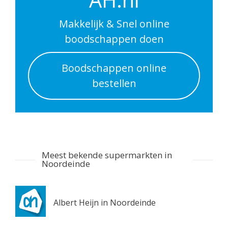
Utrecht 3511DP
0.6 km
Makkelijk & Snel online
Routebeschrijving
boodschappen doen
Albert Heijn Utrecht
Boodschappen online
Nachtegaalstraat 55
bestellen
Utrecht 3581AD
0.7 km
Routebeschrijving
Albert Heijn Utrecht
Stationshal 8
Meest bekende supermarkten in
Utrecht 3511CE
Noordeinde
0.8 km
Routebeschrijving
Albert Heijn in Noordeinde
Albert Heijn Utrecht
Twijnstraat 8