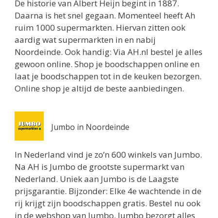
De historie van Albert Heijn begint in 1887.
Utrecht 3511ZK
Daarna is het snel gegaan. Momenteel heeft Ah
0.8 km
ruim 1000 supermarkten. Hiervan zitten ook
Routebeschrijving
aardig wat supermarkten in en nabij
Jumbo Utrecht
Noordeinde. Ook handig: Via AH.nl bestel je alles
Biltstraat 74
gewoon online. Shop je boodschappen online en
Utrecht 3572BG
laat je boodschappen tot in de keuken bezorgen.
0.8 km
Online shop je altijd de beste aanbiedingen.
Routebeschrijving
Albert Heijn Utrecht
Jumbo in Noordeinde
Oudenoord 1
Utrecht 3513EG
In Nederland vind je zo’n 600 winkels van Jumbo.
0.9 km
Na AH is Jumbo de grootste supermarkt van
Routebeschrijving
Nederland. Uniek aan Jumbo is de Laagste
prijsgarantie. Bijzonder: Elke 4e wachtende in de
Albert Heijn Utrecht
rij krijgt zijn boodschappen gratis. Bestel nu ook
Burgemeester Reigerstraat 57
in de webshop van Jumbo. Jumbo bezorgt alles
Utrecht 3581KM