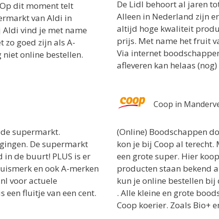
De Lidl behoort al jaren t
Op dit moment telt
Alleen in Nederland zijn er
ermarkt van Aldi in
altijd hoge kwaliteit pro
j Aldi vind je met name
prijs. Met name het fruit
 zo goed zijn als A-
Via internet boodschappen
niet online bestellen.
afleveren kan helaas (nog) 
Coop in Manderv
n de supermarkt.
(Online) Boodschappen do
igingen. De supermarkt
kon je bij Coop al terecht.
 in de buurt! PLUS is er
een grote super. Hier koo
 huismerk en ook A-merken
producten staan bekend al
.nl voor actuele
kun je online bestellen bi
 een fluitje van een cent.
. Alle kleine en grote bo
Coop koerier. Zoals Bio+ 