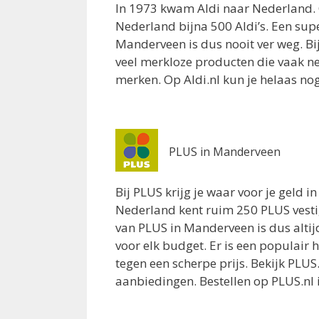
Almelo 7608KH
In 1973 kwam Aldi naar Nederland. 
10 km
Nederland bijna 500 Aldi’s. Een sup
Routebeschrijving
Manderveen is dus nooit ver weg. Bi
veel merkloze producten die vaak net
merken. Op Aldi.nl kun je helaas nog 
PLUS in Manderveen
Bij PLUS krijg je waar voor je geld i
Nederland kent ruim 250 PLUS vest
van PLUS in Manderveen is dus altijd
voor elk budget. Er is een populair
tegen een scherpe prijs. Bekijk PLUS
aanbiedingen. Bestellen op PLUS.nl is