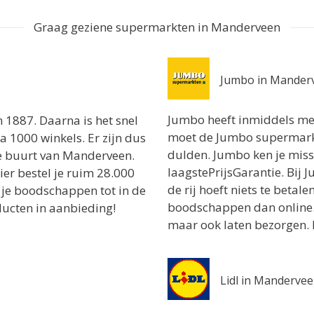
Graag geziene supermarkten in Manderveen
Jumbo in Mander
Jumbo heeft inmiddels me
n 1887. Daarna is het snel
moet de Jumbo supermarkt 
 1000 winkels. Er zijn dus
dulden. Jumbo ken je mis
e buurt van Manderveen.
laagstePrijsGarantie. Bij 
ier bestel je ruim 28.000
de rij hoeft niets te betale
 je boodschappen tot in de
boodschappen dan online.
ducten in aanbieding!
maar ook laten bezorgen. 
Lidl in Manderve