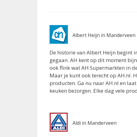
Albergen 7665TM
8.1 km
Routebeschrijving
Lidl Ootmarsum
Albert Heijn in Manderveen
De Meierij 6
Ootmarsum 7631AL
De historie van Albert Heijn begint i
9 km
gegaan. AH kent op dit moment bijna
Routebeschrijving
ook flink wat AH Supermarkten in d
Maar je kunt ook terecht op AH.nl. H
Albert Heijn Ootmarsum
producten. Ga nu naar AH.nl en laat
Denekamperstraat 5
keuken bezorgen. Elke dag vele pro
Ootmarsum 7631AA
9.1 km
Routebeschrijving
Albert heijn Almelo
Aldi in Manderveen
Binnenhof 33