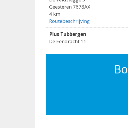
Geesteren 7678AX
4 km
Routebeschrijving
Plus Tubbergen
De Eendracht 11
Tubbergen 7651CZ
4.2 km
Routebeschrijving
Bo
Aldi Tubbergen
Waldeckstraat 6
Tubbergen 7651EE
4.3 km
Routebeschrijving
Coop Albergen
Zenderseweg 8