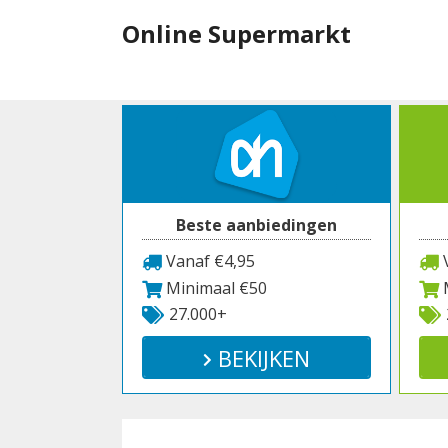
Spring
Online Supermarkt
naar
inhoud
Beste aanbiedingen
Vanaf €4,95
V
Minimaal €50
M
27.000+
BEKIJKEN