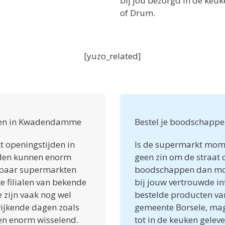
bij jou bezorgd in de keu
of Drum.
[yuzo_related]
ten in Kwadendamme
Bestel je boodschappe
t openingstijden in
Is de supermarkt mome
den kunnen enorm
geen zin om de straat o
n paar supermarkten
boodschappen dan moeit
te filialen van bekende
bij jouw vertrouwde in
zijn vaak nog wel
bestelde producten va
ijkende dagen zoals
gemeente Borsele, mag
en enorm wisselend.
tot in de keuken gelev