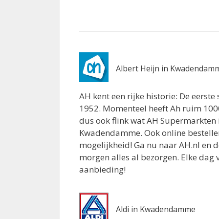
Hoofdstraat 15
Kapelle 4421JR
7.6 km
Routebeschrijving
Albert Heijn Goes
Albert Heijn in Kwadendam
Kolveniershof 44
Goes 4461DB
AH kent een rijke historie: De eerst
7.8 km
1952. Momenteel heeft Ah ruim 1000
Routebeschrijving
dus ook flink wat AH Supermarkten 
Kwadendamme. Ook online bestellen
EMTE Kapelle
mogelijkheid! Ga nu naar AH.nl en 
Weststraat 2
morgen alles al bezorgen. Elke dag 
Kapelle 4421AC
aanbieding!
8 km
Routebeschrijving
Albert Heijn Kapelle
Aldi in Kwadendamme