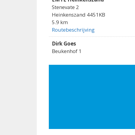
Stenevate 2
Heinkenszand 4451KB
5.9 km
Routebeschrijving
Dirk Goes
Beukenhof 1
Goes 4462EN
6.7 km
Routebeschrijving
Jumbo Goes
Marconistraat 1
Goes 4461HH
7.3 km
Routebeschrijving
Aldi Kapelle