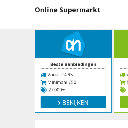
Spring
Online Supermarkt
naar
inhoud
Beste aanbiedingen
Vanaf €4,95
V
Minimaal €50
M
27.000+
BEKIJKEN