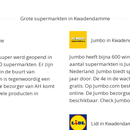
Grote supermarkten in Kwadendamme
Jumbo in Kwade
me
Jumbo heeft bijna 600 win
e super werd geopend in
aantal supermarkten is 
 supermarkten. Er zijn
Nederland. Jumbo biedt spe
in de buurt van
jaar door. De 4e in de wa
 is tegenwoordig een
gratis. Op Jumbo.com bes
de bezorger van AH komt
online. De Jumbo bezorgse
vele producten in
beschikbaar. Check Jumbo’
Lidl in Kwadend