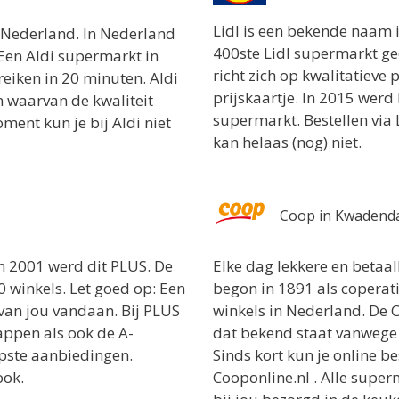
Lidl is een bekende naam 
n Nederland. In Nederland
400ste Lidl supermarkt geo
: Een Aldi supermarkt in
richt zich op kwalitatieve
iken in 20 minuten. Aldi
prijskaartje. In 2015 werd 
 waarvan de kwaliteit
supermarkt. Bestellen via L
oment kun je bij Aldi niet
kan helaas (nog) niet.
Coop in Kwaden
n 2001 werd dit PLUS. De
Elke dag lekkere en betaa
0 winkels. Let goed op: Een
begon in 1891 als copera
van jou vandaan. Bij PLUS
winkels in Nederland. De 
appen als ook de A-
dat bekend staat vanwege d
rpste aanbiedingen.
Sinds kort kun je online be
ook.
Cooponline.nl . Alle sup