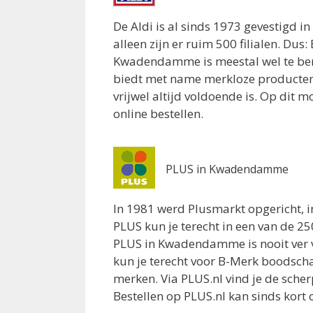
Biezelingsestraat 1
Kapelle 4421BL
De Aldi is al sinds 1973 gevestigd i
8.2 km
alleen zijn er ruim 500 filialen. Dus
Routebeschrijving
Kwadendamme is meestal wel te bere
biedt met name merkloze producten
Aldi Goes
vrijwel altijd voldoende is. Op dit m
Molenplein 6
online bestellen.
Goes 4461BJ
8.4 km
Routebeschrijving
PLUS in Kwadendamme
Lidl Goes
De Spinne 46
In 1981 werd Plusmarkt opgericht, i
Goes 4463CW
PLUS kun je terecht in een van de 25
9 km
PLUS in Kwadendamme is nooit ver 
Routebeschrijving
kun je terecht voor B-Merk boodsch
merken. Via PLUS.nl vind je de sche
Bestellen op PLUS.nl kan sinds kort 