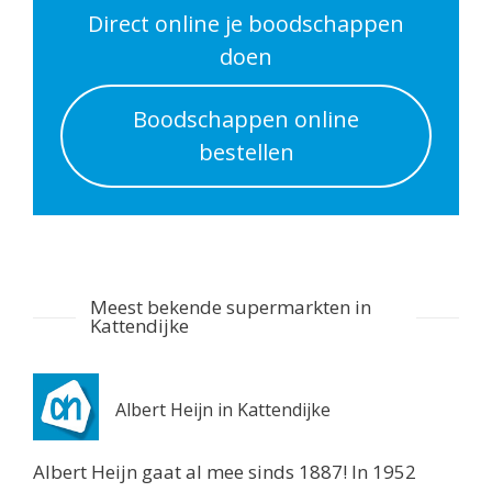
0.6 km
Direct online je boodschappen
Routebeschrijving
doen
Albert Heijn Utrecht
Boodschappen online
Nachtegaalstraat 55
bestellen
Utrecht 3581AD
0.7 km
Routebeschrijving
Albert Heijn Utrecht
Stationshal 8
Meest bekende supermarkten in
Utrecht 3511CE
Kattendijke
0.8 km
Routebeschrijving
Albert Heijn in Kattendijke
Albert Heijn Utrecht
Twijnstraat 8
Albert Heijn gaat al mee sinds 1887! In 1952
Utrecht 3511ZK