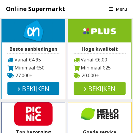
Spring
Online Supermarkt
Menu
naar
inhoud
Beste aanbiedingen
Hoge kwaliteit
Vanaf €4,95
Vanaf €6,00
Minimaal €50
Minimaal €25
27.000+
20.000+
BEKIJKEN
BEKIJKEN
Top bezorging
Goede service