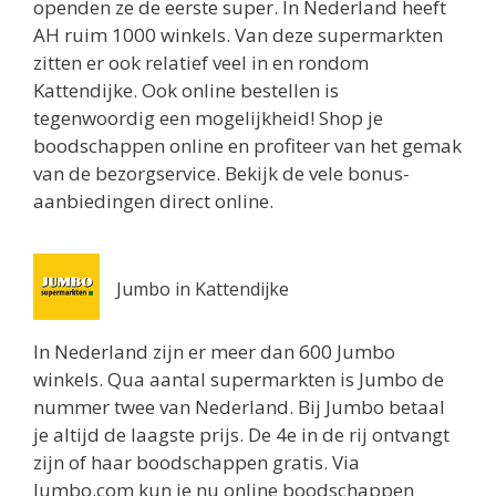
openden ze de eerste super. In Nederland heeft
0.8 km
AH ruim 1000 winkels. Van deze supermarkten
Routebeschrijving
zitten er ook relatief veel in en rondom
Jumbo Utrecht
Kattendijke. Ook online bestellen is
Biltstraat 74
tegenwoordig een mogelijkheid! Shop je
Utrecht 3572BG
boodschappen online en profiteer van het gemak
0.8 km
van de bezorgservice. Bekijk de vele bonus-
Routebeschrijving
aanbiedingen direct online.
Albert Heijn Utrecht
Oudenoord 1
Jumbo in Kattendijke
Utrecht 3513EG
0.9 km
In Nederland zijn er meer dan 600 Jumbo
Routebeschrijving
winkels. Qua aantal supermarkten is Jumbo de
nummer twee van Nederland. Bij Jumbo betaal
Albert Heijn Utrecht
je altijd de laagste prijs. De 4e in de rij ontvangt
Burgemeester Reigerstraat 57
zijn of haar boodschappen gratis. Via
Utrecht 3581KM
Jumbo.com kun je nu online boodschappen
1 km