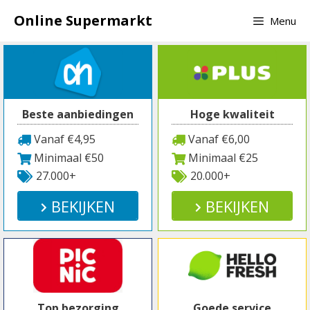
Spring
Online Supermarkt
Menu
naar
inhoud
Beste aanbiedingen
Hoge kwaliteit
Vanaf €4,95
Vanaf €6,00
Minimaal €50
Minimaal €25
27.000+
20.000+
BEKIJKEN
BEKIJKEN
Top bezorging
Goede service