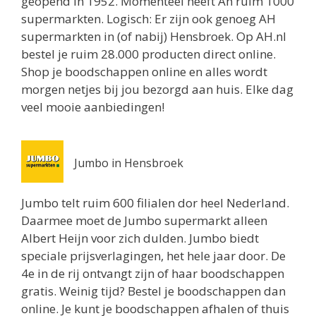
geopend in 1952. Momenteel heeft Ah ruim 1000
Heerhugowaard 1701GC
supermarkten. Logisch: Er zijn ook genoeg AH
2.9 km
supermarkten in (of nabij) Hensbroek. Op AH.nl
Routebeschrijving
bestel je ruim 28.000 producten direct online.
Shop je boodschappen online en alles wordt
Vomar Heerhugowaard
morgen netjes bij jou bezorgd aan huis. Elke dag
Raadhuisplein 2
veel mooie aanbiedingen!
Heerhugowaard 1701EJ
3.1 km
Routebeschrijving
Jumbo in Hensbroek
Spar Ursem
Ammerdorfferstraat 3
Jumbo telt ruim 600 filialen dor heel Nederland.
Ursem 1645SH
Daarmee moet de Jumbo supermarkt alleen
3.4 km
Albert Heijn voor zich dulden. Jumbo biedt
Routebeschrijving
speciale prijsverlagingen, het hele jaar door. De
4e in de rij ontvangt zijn of haar boodschappen
Albert Heijn Heerhugowaard
gratis. Weinig tijd? Bestel je boodschappen dan
Middenwaard 2
online. Je kunt je boodschappen afhalen of thuis
Heerhugowaard 1703SE