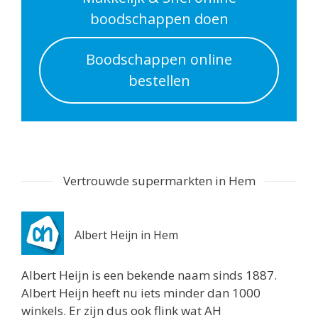
Routebeschrijving
boodschappen doen
Albert Heijn Utrecht
Boodschappen online
Nachtegaalstraat 55
bestellen
Utrecht 3581AD
0.7 km
Routebeschrijving
Albert Heijn Utrecht
Stationshal 8
Vertrouwde supermarkten in Hem
Utrecht 3511CE
0.8 km
Routebeschrijving
Albert Heijn in Hem
Albert Heijn Utrecht
Twijnstraat 8
Albert Heijn is een bekende naam sinds 1887.
Utrecht 3511ZK
Albert Heijn heeft nu iets minder dan 1000
0.8 km
winkels. Er zijn dus ook flink wat AH