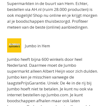
Routebeschrijving
Supermarkten in de buurt van Hem. Echter,
bestellen via AH.nl (ruim 28.000 producten) is
Jumbo Utrecht
ook mogelijk! Shop nu online en je krijgt morgen
Biltstraat 74
al je boodschappen thuisbezorgd. Profiteer
Utrecht 3572BG
meteen van de beste (online) aanbiedingen.
0.8 km
Routebeschrijving
Jumbo in Hem
Albert Heijn Utrecht
Oudenoord 1
Jumbo heeft bijna 600 winkels door heel
Utrecht 3513EG
Nederland. Daarmee moet de Jumbo
0.9 km
supermarkt alleen Albert Heijn voor zich dulden.
Routebeschrijving
Jumbo ken je misschien vanwege de
Albert Heijn Utrecht
laagstePrijsGarantie. Uniek: De 4e in de rij bij
Burgemeester Reigerstraat 57
Jumbo hoeft niet te betalen. Je kunt nu ook via
Utrecht 3581KM
internet bestellen op Jumbo.com. Je kunt
1 km
boodschappen afhalen maar ook laten
Routebeschrijving