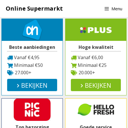
Spring
Online Supermarkt
Menu
naar
inhoud
Beste aanbiedingen
Hoge kwaliteit
Vanaf €4,95
Vanaf €6,00
Minimaal €50
Minimaal €25
27.000+
20.000+
BEKIJKEN
BEKIJKEN
Top bezorging
Goede service