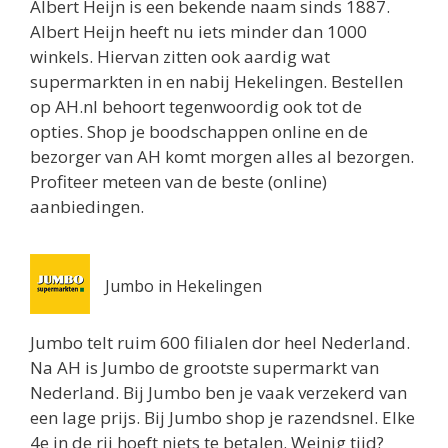
Albert Heijn is een bekende naam sinds 1887.
Spijkenisse 3203AM
Albert Heijn heeft nu iets minder dan 1000
1.6 km
winkels. Hiervan zitten ook aardig wat
Routebeschrijving
supermarkten in en nabij Hekelingen. Bestellen
Plus Spijkenisse
op AH.nl behoort tegenwoordig ook tot de
Winterakker 21
opties. Shop je boodschappen online en de
Spijkenisse 3206TG
bezorger van AH komt morgen alles al bezorgen.
1.9 km
Profiteer meteen van de beste (online)
Routebeschrijving
aanbiedingen.
Albert Heijn Spijkenisse
Zomerakker 105
Jumbo in Hekelingen
Spijkenisse 3206TL
2 km
Jumbo telt ruim 600 filialen dor heel Nederland.
Routebeschrijving
Na AH is Jumbo de grootste supermarkt van
Nederland. Bij Jumbo ben je vaak verzekerd van
Lidl Spijkenisse
een lage prijs. Bij Jumbo shop je razendsnel. Elke
Sterrenhof 6
4e in de rij hoeft niets te betalen. Weinig tijd?
Spijkenisse 3204AT