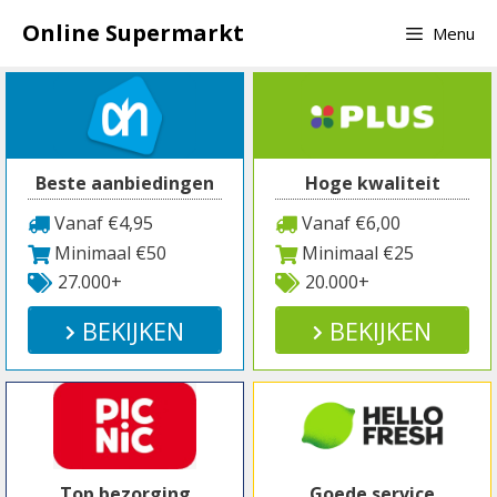
Spring
Online Supermarkt
Menu
naar
inhoud
Beste aanbiedingen
Hoge kwaliteit
Vanaf €4,95
Vanaf €6,00
Minimaal €50
Minimaal €25
27.000+
20.000+
BEKIJKEN
BEKIJKEN
Top bezorging
Goede service