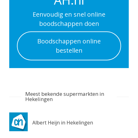
Spijkenisse 3207KG
1.4 km
Eenvoudig en snel online
Routebeschrijving
boodschappen doen
Lidl Spijkenisse
Boodschappen online
Hadewychplaats 18
bestellen
Spijkenisse 3207KG
1.5 km
Routebeschrijving
Plus Nieuw-Beijerland
Kerkstraat 35
Meest bekende supermarkten in
Nieuw-Beijerland 3264AH
Hekelingen
1.6 km
Routebeschrijving
Albert Heijn in Hekelingen
Jumbo Spijkenisse
Groenewoud 6