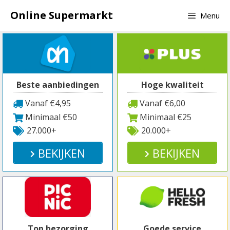
Spring
Online Supermarkt
Menu
naar
inhoud
Beste aanbiedingen
Hoge kwaliteit
Vanaf €4,95
Vanaf €6,00
Minimaal €50
Minimaal €25
27.000+
20.000+
BEKIJKEN
BEKIJKEN
Top bezorging
Goede service