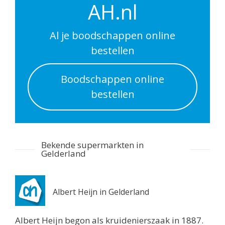
AH.nl
St. Agnetenweg 63
Nijmegen 6545AT
4 km
Al je boodschappen online
Routebeschrijving
bestellen
Coop Nijmegen
Boodschappen online
Symfoniestraat 178
bestellen
Nijmegen 6544TN
4.5 km
Routebeschrijving
Lidl Nijmegen
Bekende supermarkten in
Gelderland
O.C. Huismanstraat 276
Nijmegen 6544ZR
4.5 km
Albert Heijn in Gelderland
Routebeschrijving
Albert Heijn Nijmegen
Albert Heijn begon als kruidenierszaak in 1887.