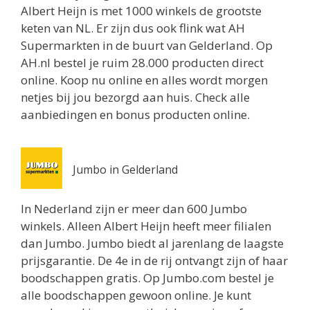
Zwanenveld 5505
Albert Heijn is met 1000 winkels de grootste
Nijmegen 6538TZ
keten van NL. Er zijn dus ook flink wat AH
4.5 km
Supermarkten in de buurt van Gelderland. Op
Routebeschrijving
AH.nl bestel je ruim 28.000 producten direct
online. Koop nu online en alles wordt morgen
Jumbo Winssen
netjes bij jou bezorgd aan huis. Check alle
Leegstraat 7
aanbiedingen en bonus producten online.
Winssen 6645BA
4.9 km
Routebeschrijving
Jumbo in Gelderland
Coop Nijmegen
Molenweg 209
In Nederland zijn er meer dan 600 Jumbo
Nijmegen 6543VC
winkels. Alleen Albert Heijn heeft meer filialen
5 km
dan Jumbo. Jumbo biedt al jarenlang de laagste
Routebeschrijving
prijsgarantie. De 4e in de rij ontvangt zijn of haar
boodschappen gratis. Op Jumbo.com bestel je
Coop Wijchen
alle boodschappen gewoon online. Je kunt
Holenbergseweg 11