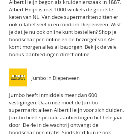
Albert Heijn begon als kruidenierszaak in 1887.
Utrecht 3511ZK
Albert Heijn is met 1000 winkels de grootste
0.8 km
keten van NL. Van deze supermarkten zitten er
Routebeschrijving
ook relatief veel in en rondom Diepenveen. Wist
Jumbo Utrecht
je dat je nu ook online kunt bestellen? Shop je
Biltstraat 74
boodschappen online en de bezorger van AH
Utrecht 3572BG
komt morgen alles al bezorgen. Bekijk de vele
0.8 km
bonus-aanbiedingen direct online.
Routebeschrijving
Albert Heijn Utrecht
Jumbo in Diepenveen
Oudenoord 1
Utrecht 3513EG
Jumbo heeft inmiddels meer dan 600
0.9 km
vestigingen. Daarmee moet de Jumbo
Routebeschrijving
supermarkt alleen Albert Heijn voor zich dulden.
Jumbo heeft speciale aanbiedingen het hele jaar
Albert Heijn Utrecht
door. De 4e in de wachtrij ontvangt de
Burgemeester Reigerstraat 57
boodschappen gratis. Sinds kort kun je ook
Utrecht 3581KM