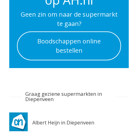
Utrecht 3511DP
0.6 km
Geen zin om naar de supermarkt
Routebeschrijving
te gaan?
Albert Heijn Utrecht
Boodschappen online
Nachtegaalstraat 55
bestellen
Utrecht 3581AD
0.7 km
Routebeschrijving
Albert Heijn Utrecht
Stationshal 8
Graag geziene supermarkten in
Utrecht 3511CE
Diepenveen
0.8 km
Routebeschrijving
Albert Heijn in Diepenveen
Albert Heijn Utrecht
Twijnstraat 8