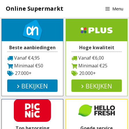
Spring
Online Supermarkt
Menu
naar
inhoud
Beste aanbiedingen
Hoge kwaliteit
Vanaf €4,95
Vanaf €6,00
Minimaal €50
Minimaal €25
27.000+
20.000+
BEKIJKEN
BEKIJKEN
Top bezorging
Goede service