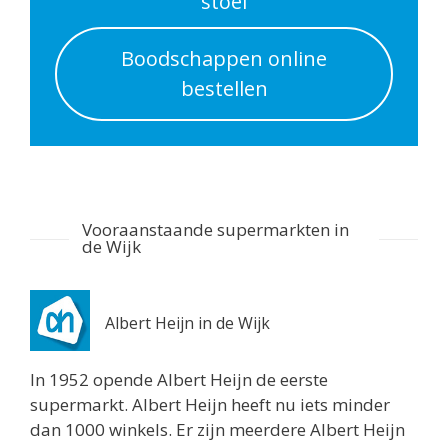
stoel
Aldi Staphorst
Boodschappen online
Meestersweg 1
bestellen
Staphorst 7951BR
6.3 km
Routebeschrijving
Poiesz Staphorst
Markt 10
Vooraanstaande supermarkten in
Staphorst 7951HR
de Wijk
Netherlands
6.5 km
Routebeschrijving
Albert Heijn in de Wijk
Boni Supermarkt Staphorst
In 1952 opende Albert Heijn de eerste
Ebbinge Wubbenlaan 3
supermarkt. Albert Heijn heeft nu iets minder
Staphorst 7951AA
dan 1000 winkels. Er zijn meerdere Albert Heijn
6.5 km