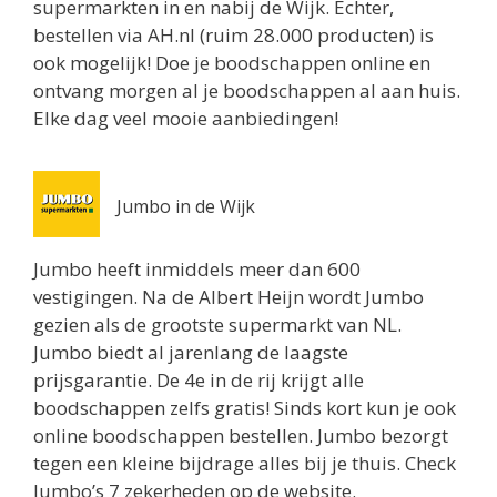
supermarkten in en nabij de Wijk. Echter,
Routebeschrijving
bestellen via AH.nl (ruim 28.000 producten) is
Jumbo Meppel
ook mogelijk! Doe je boodschappen online en
Het Vledder 1
ontvang morgen al je boodschappen al aan huis.
Meppel 7941KK
Elke dag veel mooie aanbiedingen!
7 km
Routebeschrijving
Jumbo in de Wijk
Lidl Staphorst
Rijksparallelweg 8
Jumbo heeft inmiddels meer dan 600
Staphorst 7951KB
vestigingen. Na de Albert Heijn wordt Jumbo
7 km
gezien als de grootste supermarkt van NL.
Routebeschrijving
Jumbo biedt al jarenlang de laagste
prijsgarantie. De 4e in de rij krijgt alle
Lidl Meppel
boodschappen zelfs gratis! Sinds kort kun je ook
Prinsenplein 29
online boodschappen bestellen. Jumbo bezorgt
Meppel 7941KV
tegen een kleine bijdrage alles bij je thuis. Check
7.1 km
Jumbo’s 7 zekerheden op de website.
Routebeschrijving