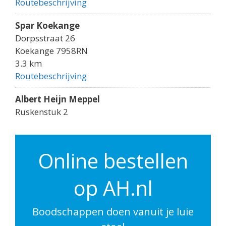
Routebeschrijving
Spar Koekange
Dorpsstraat 26
Koekange 7958RN
3.3 km
Routebeschrijving
Albert Heijn Meppel
Ruskenstuk 2
Meppel 7943JM
5.5 km
Routebeschrijving
Online bestellen
Coop Ruinerwold
op AH.nl
Havelterweg 3
Ruinerwold 7961BC
6.2 km
Boodschappen doen vanuit je luie
Routebeschrijving