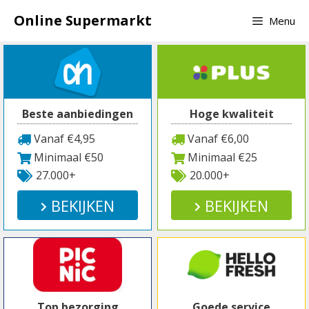
Spring
Online Supermarkt
Menu
naar
inhoud
Beste aanbiedingen
Hoge kwaliteit
Vanaf €4,95
Vanaf €6,00
Minimaal €50
Minimaal €25
27.000+
20.000+
BEKIJKEN
BEKIJKEN
Top bezorging
Goede service