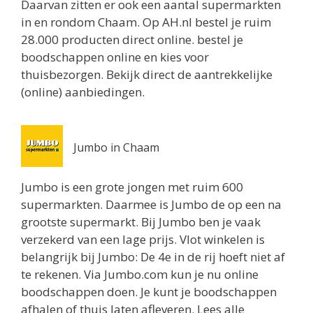
Daarvan zitten er ook een aantal supermarkten
Routebeschrijving
in en rondom Chaam. Op AH.nl bestel je ruim
Jumbo Baarle-Nassau
28.000 producten direct online. bestel je
Sint Annaplein 15
boodschappen online en kies voor
Baarle-Nassau 5111CA
thuisbezorgen. Bekijk direct de aantrekkelijke
8.3 km
(online) aanbiedingen.
Routebeschrijving
Aldi Baarle-Nassau
Jumbo in Chaam
Stationsstraat 29
Baarle-Nassau 5111CK
Jumbo is een grote jongen met ruim 600
8.3 km
supermarkten. Daarmee is Jumbo de op een na
Routebeschrijving
grootste supermarkt. Bij Jumbo ben je vaak
verzekerd van een lage prijs. Vlot winkelen is
Aldi Breda
belangrijk bij Jumbo: De 4e in de rij hoeft niet af
Allerheiligenweg 85
te rekenen. Via Jumbo.com kun je nu online
Breda 4834TN
boodschappen doen. Je kunt je boodschappen
8.3 km
afhalen of thuis laten afleveren. Lees alle
Routebeschrijving