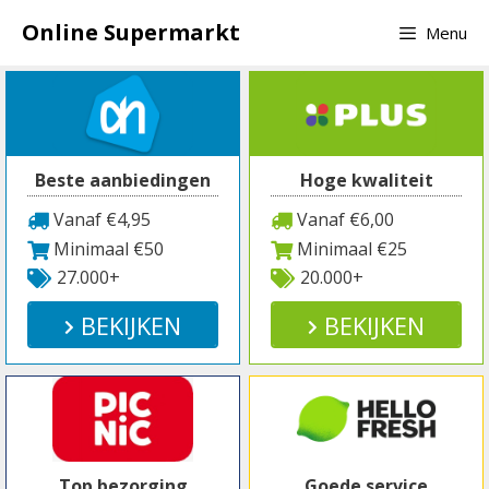
Spring
Online Supermarkt
Menu
naar
inhoud
Beste aanbiedingen
Hoge kwaliteit
Vanaf €4,95
Vanaf €6,00
Minimaal €50
Minimaal €25
27.000+
20.000+
BEKIJKEN
BEKIJKEN
Top bezorging
Goede service