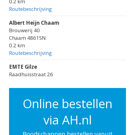
0.2 km
Routebeschrijving
Albert Heijn Chaam
Brouwerij 40
Chaam 4861SN
0.2 km
Routebeschrijving
EMTE Gilze
Raadhuisstraat 26
Gilze 5126CJ
6.9 km
Routebeschrijving
Online bestellen
Albert Heijn Ulvenhout
via AH.nl
Dorpstraat 48
Ulvenhout 4851CM
7 km
Boodschappen bestellen vanuit