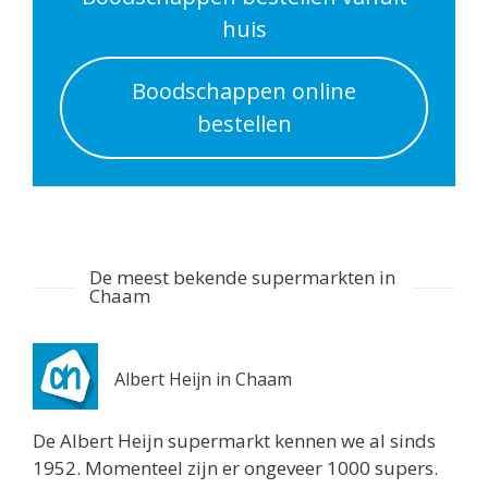
Routebeschrijving
huis
Albert Heijn Bavel
Boodschappen online
Pastoor Doensstraat 8
bestellen
Bavel 4854CP
7.1 km
Routebeschrijving
Jumbo Gilze
Nieuwstraat 109
De meest bekende supermarkten in
Gilze 5126CC
Chaam
7.3 km
Routebeschrijving
Albert Heijn in Chaam
Lidl Breda
Jorisstraat 30
De Albert Heijn supermarkt kennen we al sinds
Breda 4834VD
1952. Momenteel zijn er ongeveer 1000 supers.
8.2 km