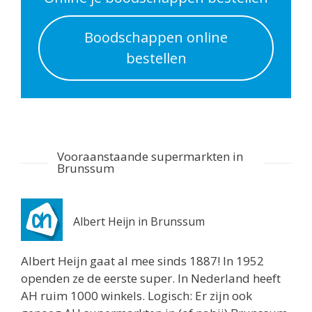
Routebeschrijving
Boodschappen online
Albert Heijn Utrecht
bestellen
Nachtegaalstraat 55
Utrecht 3581AD
0.7 km
Routebeschrijving
Albert Heijn Utrecht
Vooraanstaande supermarkten in
Stationshal 8
Brunssum
Utrecht 3511CE
0.8 km
Routebeschrijving
Albert Heijn in Brunssum
Albert Heijn Utrecht
Albert Heijn gaat al mee sinds 1887! In 1952
Twijnstraat 8
openden ze de eerste super. In Nederland heeft
Utrecht 3511ZK
AH ruim 1000 winkels. Logisch: Er zijn ook
0.8 km