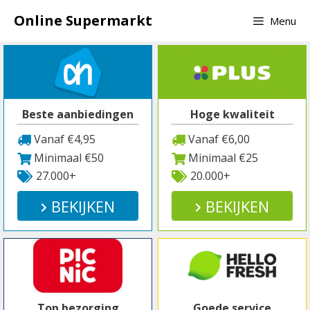
Spring
Online Supermarkt
Menu
naar
inhoud
Beste aanbiedingen
Hoge kwaliteit
Vanaf €4,95
Vanaf €6,00
Minimaal €50
Minimaal €25
27.000+
20.000+
BEKIJKEN
BEKIJKEN
Top bezorging
Goede service