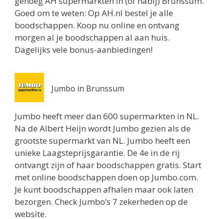
genoeg AH supermarkten in (of nabij) Brunssum.
Routebeschrijving
Goed om te weten: Op AH.nl bestel je alle
boodschappen. Koop nu online en ontvang
Jumbo Utrecht
morgen al je boodschappen al aan huis.
Biltstraat 74
Dagelijks vele bonus-aanbiedingen!
Utrecht 3572BG
0.8 km
Routebeschrijving
Jumbo in Brunssum
Albert Heijn Utrecht
Oudenoord 1
Jumbo heeft meer dan 600 supermarkten in NL.
Utrecht 3513EG
Na de Albert Heijn wordt Jumbo gezien als de
0.9 km
grootste supermarkt van NL. Jumbo heeft een
Routebeschrijving
unieke Laagsteprijsgarantie. De 4e in de rij
ontvangt zijn of haar boodschappen gratis. Start
Albert Heijn Utrecht
met online boodschappen doen op Jumbo.com.
Burgemeester Reigerstraat 57
Je kunt boodschappen afhalen maar ook laten
Utrecht 3581KM
bezorgen. Check Jumbo’s 7 zekerheden op de
1 km
website.
Routebeschrijving