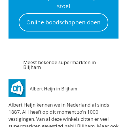
Routebeschrijving
stoel
Albert Heijn Utrecht
Online boodschappen doen
Nachtegaalstraat 55
Utrecht 3581AD
0.7 km
Routebeschrijving
Albert Heijn Utrecht
Meest bekende supermarkten in
Stationshal 8
Blijham
Utrecht 3511CE
0.8 km
Routebeschrijving
Albert Heijn in Blijham
Albert Heijn Utrecht
Albert Heijn kennen we in Nederland al sinds
Twijnstraat 8
1887. AH heeft op dit moment zo’n 1000
Utrecht 3511ZK
vestigingen. Van al deze winkels zitten er veel
0.8 km
supermarkten gevestigd nabij Blijham. Maar ook