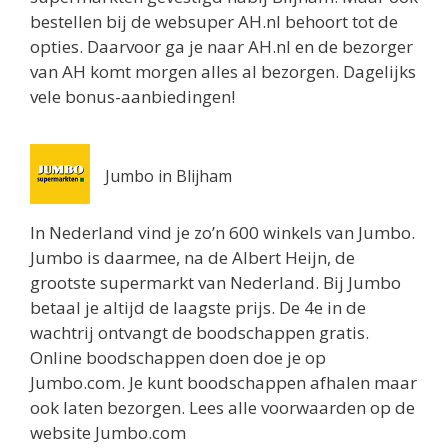
Routebeschrijving
bestellen bij de websuper AH.nl behoort tot de
opties. Daarvoor ga je naar AH.nl en de bezorger
Jumbo Utrecht
van AH komt morgen alles al bezorgen. Dagelijks
Biltstraat 74
vele bonus-aanbiedingen!
Utrecht 3572BG
0.8 km
Routebeschrijving
Jumbo in Blijham
Albert Heijn Utrecht
Oudenoord 1
In Nederland vind je zo’n 600 winkels van Jumbo.
Utrecht 3513EG
Jumbo is daarmee, na de Albert Heijn, de
0.9 km
grootste supermarkt van Nederland. Bij Jumbo
Routebeschrijving
betaal je altijd de laagste prijs. De 4e in de
wachtrij ontvangt de boodschappen gratis.
Albert Heijn Utrecht
Online boodschappen doen doe je op
Burgemeester Reigerstraat 57
Jumbo.com. Je kunt boodschappen afhalen maar
Utrecht 3581KM
ook laten bezorgen. Lees alle voorwaarden op de
1 km
website Jumbo.com
Routebeschrijving