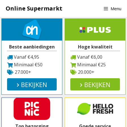
Spring
Online Supermarkt
Menu
naar
inhoud
Beste aanbiedingen
Hoge kwaliteit
Vanaf €4,95
Vanaf €6,00
Minimaal €50
Minimaal €25
27.000+
20.000+
BEKIJKEN
BEKIJKEN
Top bezorging
Goede service