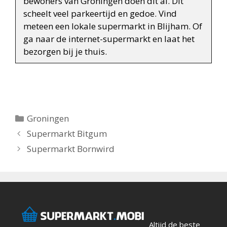
bewoners van Groningen doen dit al. Dit
scheelt veel parkeertijd en gedoe. Vind
meteen een lokale supermarkt in Blijham. Of
ga naar de internet-supermarkt en laat het
bezorgen bij je thuis.
Categorieën
Groningen
Berichtnavigatie
Supermarkt Bitgum
Supermarkt Bornwird
Altijd de beste