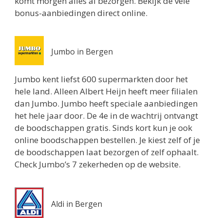
komt morgen alles al bezorgen. Bekijk de vele
Biltstraat 74
bonus-aanbiedingen direct online.
Utrecht 3572BG
0.8 km
Routebeschrijving
Jumbo in Bergen
Albert Heijn Utrecht
Oudenoord 1
Jumbo kent liefst 600 supermarkten door het
Utrecht 3513EG
hele land. Alleen Albert Heijn heeft meer filialen
0.9 km
dan Jumbo. Jumbo heeft speciale aanbiedingen
Routebeschrijving
het hele jaar door. De 4e in de wachtrij ontvangt
de boodschappen gratis. Sinds kort kun je ook
Albert Heijn Utrecht
online boodschappen bestellen. Je kiest zelf of je
Burgemeester Reigerstraat 57
de boodschappen laat bezorgen of zelf ophaalt.
Utrecht 3581KM
Check Jumbo’s 7 zekerheden op de website.
1 km
Routebeschrijving
Aldi in Bergen