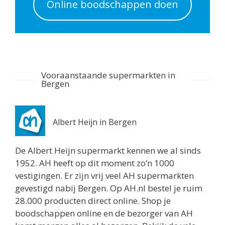
Online boodschappen doen
Nachtegaalstraat 55
Utrecht 3581AD
0.7 km
Routebeschrijving
Albert Heijn Utrecht
Vooraanstaande supermarkten in
Stationshal 8
Bergen
Utrecht 3511CE
0.8 km
Routebeschrijving
Albert Heijn in Bergen
Albert Heijn Utrecht
De Albert Heijn supermarkt kennen we al sinds
Twijnstraat 8
1952. AH heeft op dit moment zo’n 1000
Utrecht 3511ZK
vestigingen. Er zijn vrij veel AH supermarkten
0.8 km
gevestigd nabij Bergen. Op AH.nl bestel je ruim
Routebeschrijving
28.000 producten direct online. Shop je
boodschappen online en de bezorger van AH
Jumbo Utrecht