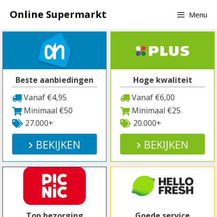
Spring
Online Supermarkt
Menu
naar
inhoud
Beste aanbiedingen
Hoge kwaliteit
Vanaf €4,95
Vanaf €6,00
Minimaal €50
Minimaal €25
27.000+
20.000+
BEKIJKEN
BEKIJKEN
Top bezorging
Goede service