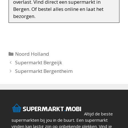
overlast. Vind direct een supermarkt in
Bergen. Of bestel alles online en laat het
bezorgen.
Categorieën
Noord Holland
Berichtnavigatie
Supermarkt Bergeijk
Supermarkt Bergentheim
Altijd de beste
supermarkten bij jou in de buurt. Een supermarkt
vinden kan lastig zijn op onbekende plekken. Vind je